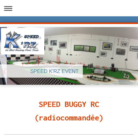
SPEED K'RZ EVENT
SPEED BUGGY RC
(radiocommandée)